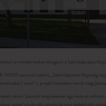
etettel vár minden kedves látogatót a Szántódpusztai Majo
00010 azonosító számú, „Szántódpuszta Majorsági épüle
létrehozása I. ütem” c. projekt keretében került megújításra
enedett akkori Szántód településének egy része ad otthont
gként szolgál a kulturális attrakciók iránt érdeklődők szá