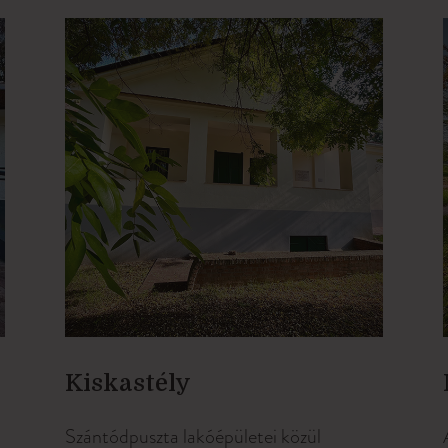
Kiskastély
Szántódpuszta lakóépületei közül