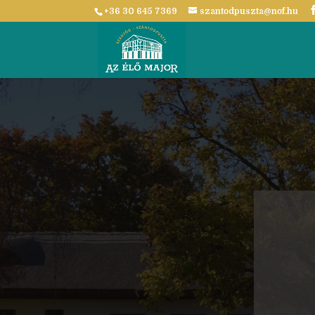
+36 30 645 7369
szantodpuszta@nof.hu