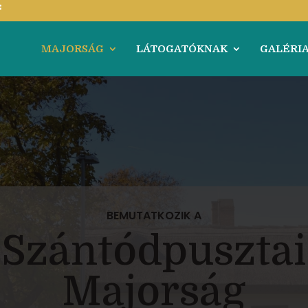
MAJORSÁG
LÁTOGATÓKNAK
GALÉRI
BEMUTATKOZIK A
Szántódpusztai
Majorság