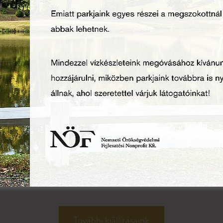
Magtár
A Magtárban a Búza útja c. interaktív
kiállítás tekinthető meg, mely elsősorban
a paraszti háztartások önellátása, éves
kenyérszükségletük biztosítása miatt volt
fontos.
További kiállításaink