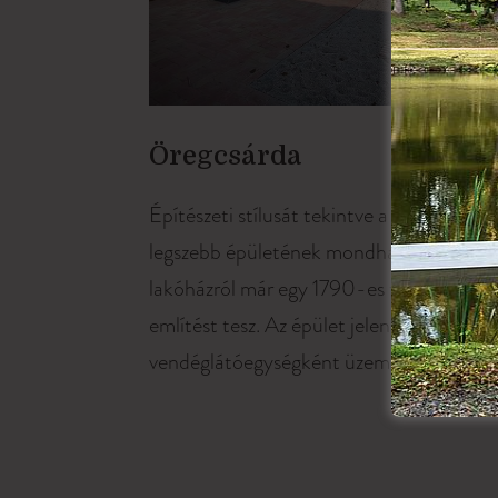
Öregcsárda
Építészeti stílusát tekintve a puszta egyik
legszebb épületének mondható L alakú
lakóházról már egy 1790-es feljegyzés is
említést tesz. Az épület jelenleg
vendéglátóegységként üzemel.