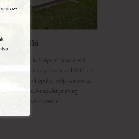
Póniistálló
1825-ben téglából épített kisméretű
istálló, melynek helyén már az 1800-as
évek előtt is volt épület, célja szintén az
állattartás volt. Az épület jelenleg
állatsimogatóként üzemel.