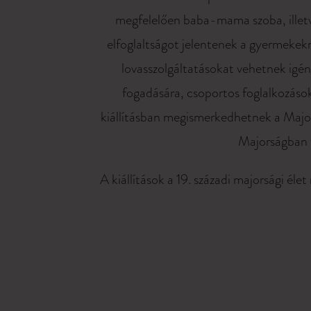
megfelelően baba-mama szoba, illetve c
elfoglaltságot jelentenek a gyermekekn
lovasszolgáltatásokat vehetnek igén
fogadására, csoportos foglalkozások
kiállításban megismerkedhetnek a Majors
Majorságban f
A kiállítások a 19. századi majorsági él