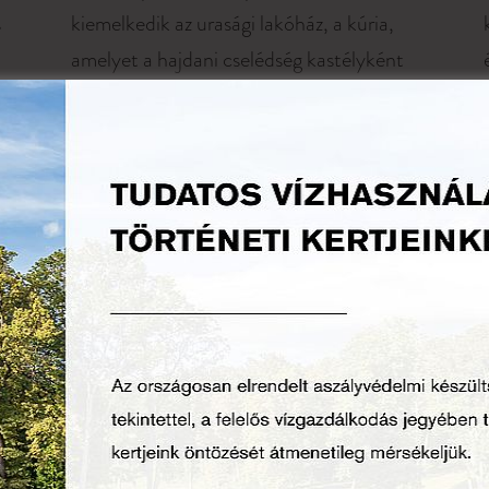
s
kiemelkedik az urasági lakóház, a kúria,
amelyet a hajdani cselédség kastélyként
emlegetett. Az épületben interaktív,
Szántódpuszta történetét bemutató
kiállítás került berendezésre.