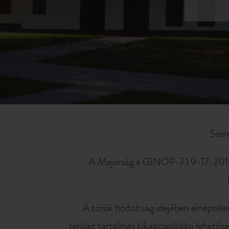
Szer
A Majorság a GINOP-7.1.9-17-2018-
A török hódoltság idejében elnéptel
terület tartalmas kikapcsolódási lehetősé