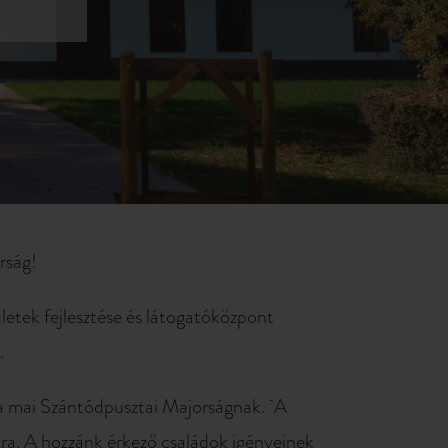
rság!
tek fejlesztése és látogatóközpont
.
 a mai Szántódpusztai Majorságnak. A
mára. A hozzánk érkező családok igényeinek