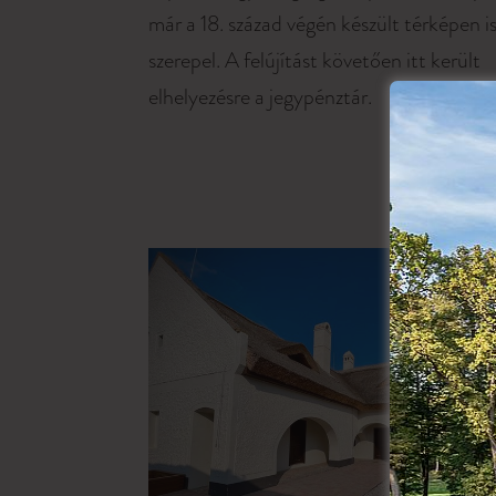
már a 18. század végén készült térképen i
szerepel. A felújítást követően itt került
elhelyezésre a jegypénztár.