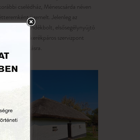
korábbi cselédház, Ménescsárda néven
étteremként üzemelt. Jelenleg az
épületben ajándékbolt, elsősegélynyújtó
tér, valamint kerékpáros szervizpont
került kialakításra.