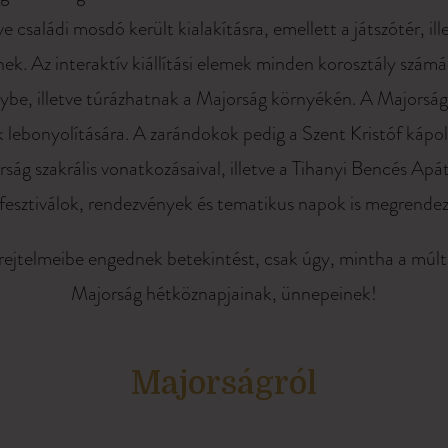
saládi mosdó került kialakításra, emellett a játszótér, ille
ek. Az interaktív kiállítási elemek minden korosztály számá
ybe, illetve túrázhatnak a Majorság környékén. A Majorság
 lebonyolítására. A zarándokok pedig a Szent Kristóf kápo
ág szakrális vonatkozásaival, illetve a Tihanyi Bencés Apát
esztiválok, rendezvények és tematikus napok is megrendez
et rejtelmeibe engednek betekintést, csak úgy, mintha a múlt
Majorság hétköznapjainak, ünnepeinek!
Majorságról