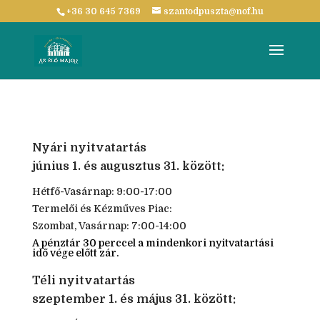
+36 30 645 7369
szantodpuszta@nof.hu
Nyári nyitvatartás
június 1. és augusztus 31. között:
Hétfő-Vasárnap: 9:00-17:00
Termelői és Kézműves Piac:
Szombat, Vasárnap: 7:00-14:00
A pénztár 30 perccel a mindenkori nyitvatartási
idő vége előtt zár.
Téli nyitvatartás
szeptember 1. és május 31. között: