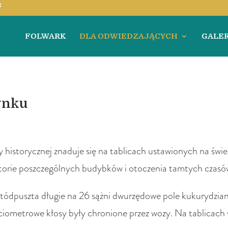
FOLWARK
DLA ODWIEDZAJĄCYCH
GALER
ynku
historycznej znaduje się na tablicach ustawionych na świe
storie poszczególnych budybków i otoczenia tamtych czasó
ltódpuszta długie na 26 sążni dwurzędowe pole kukurydzian
sięciometrowe kłosy były chronione przez wozy. Na tablica