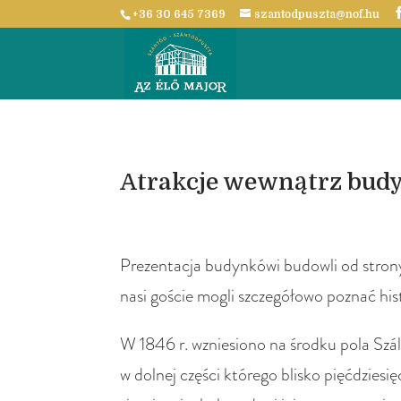
+36 30 645 7369
szantodpuszta@nof.hu
Atrakcje wewnątrz bud
Prezentacja budynkówi budowli od strony 
nasi goście mogli szczegółowo poznać hi
W 1846 r. wzniesiono na środku pola Szá
w dolnej części którego blisko pięćdzie